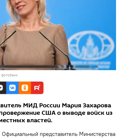
в фотобанк
витель МИД России Мария Захарова
провержение США о выводе войск из
местных властей.
.
Официальный представитель Министерства