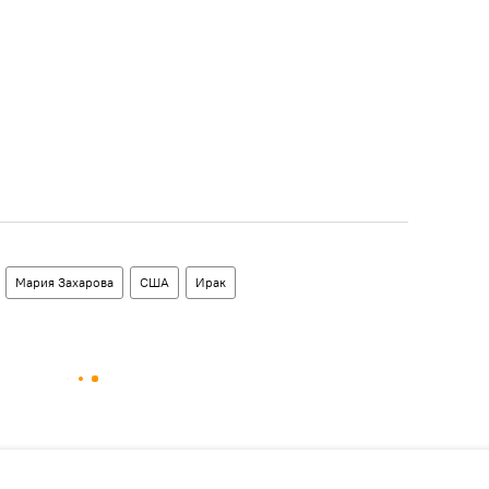
Мария Захарова
США
Ирак