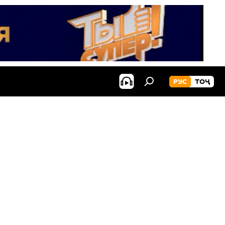
РУС
ТОҶ