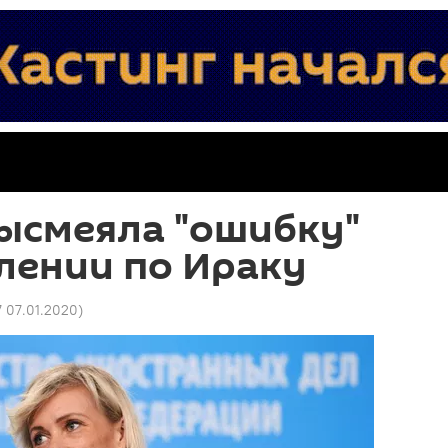
ысмеяла "ошибку"
лении по Ираку
7 07.01.2020
)