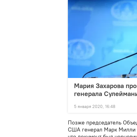
Мария Захарова пр
генерала Сулеймани
5 января 2020, 16:48
Позже председатель Объе
США генерал Марк Милли н
что документ был чернови