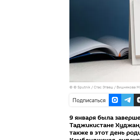
© © Sputnik / Стас Этвеш / Вишнякова 
Подписаться
9 января была заверше
Таджикистане Худжанд
также в этот день род