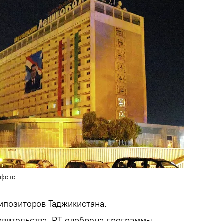
 фото
мпозиторов Таджикистана.
авительства РТ одобрена программы