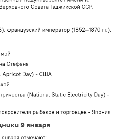
Верховного Совета Таджикской ССР.
08), французский император (1852—1870 гг.).
имой
она Стефана
l Apricot Day) - США
ской
ичества (National Static Electricity Day) -
 покровителя рыбаков и торговцев - Япония
ники 9 января
 января отмечают: