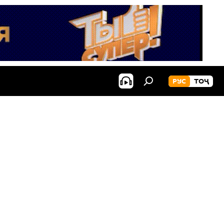
РУС
ТОҶ