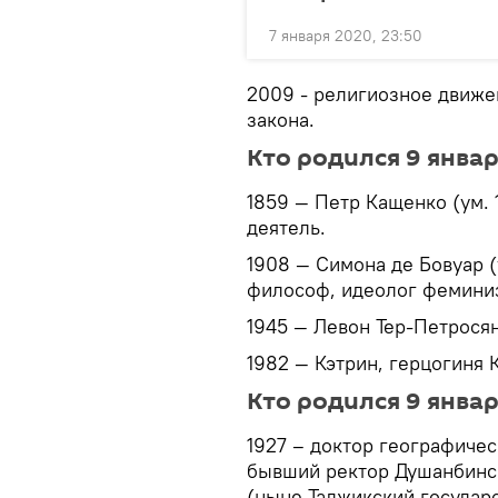
7 января 2020, 23:50
2009 - религиозное движе
закона.
Кто родился 9 янва
1859 — Петр Кащенко (ум.
деятель.
1908 — Симона де Бовуар (
философ, идеолог феминиз
1945 — Левон Тер-Петрося
1982 — Кэтрин, герцогиня 
Кто родился 9 янва
1927 – доктор географиче
бывший ректор Душанбинск
(ныне Таджикский государ