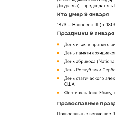
Джураева), председатель 
Кто умер 9 января
1873 — Наполеон III (р. 18
Праздники 9 января
День игры в прятки с з
День памяти архидиак
День абрикоса (Nationa
День Республики Серб
День статического электр
США
Фестиваль Тока Эбису,
Православные празд
Православные верующие 9