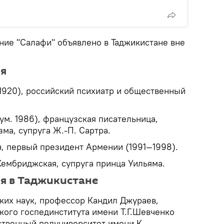
ние "Салафи" объявлено в Таджикистане вне
ря
 1920), российский психиатр и общественный
ум. 1986), французская писательница,
ма, супруга Ж.-П. Сартра.
н, первый президент Армении (1991—1998).
Кембриджская, супруга принца Уильяма.
ря в Таджикистане
ских наук, профессор Кандил Джураев,
ого госпединститута имени Т.Г.Шевченко
ственный педуниверситет имени К.