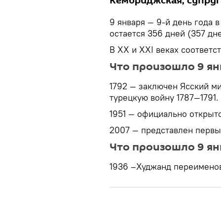
Кембриджская, супруг
9 января — 9-й день года 
остается 356 дней (357 дн
В XX и XXI веках соответс
Что произошло 9 ян
1792 — заключен Ясский м
турецкую войну 1787—1791.
1951 — официально открыт
2007 — представлен первы
Что произошло 9 ян
1936 –Худжанд переимено