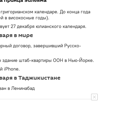
а принца Уильяма
в григорианском календаре. До конца года
ей в високосные годы).
твует 27 декабря юлианского календаря.
варя в мире
ирный договор, завершивший Русско-
о здание штаб-квартиры ООН в Нью-Йорке.
й iPhone.
варя в Таджикистане
ван в Ленинабад