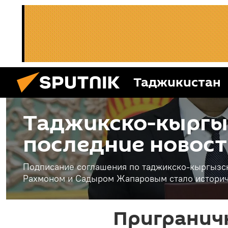
Таджикистан
Таджикско-кыргыз
последние новост
Подписание соглашения по таджикско-кыргызс
Рахмоном и Садыром Жапаровым стало истори
Пригранич