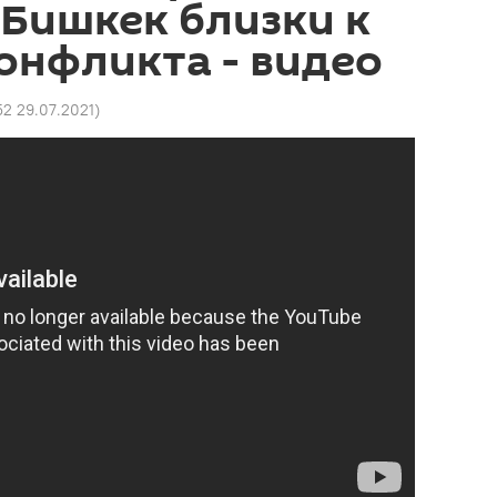
Бишкек близки к
онфликта - видео
52 29.07.2021
)