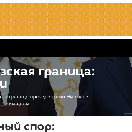
ская граница:
и
кой границе президентами Эмомали
ческим днем
ный спор: