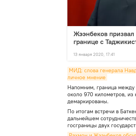
Жээнбеков призвал 
границе с Таджикис
13 января 2020, 17:41
МИД: слова генерала Навд
личное мнение
Напомним, граница между 
около 970 километров, из
демаркированы.
По итогам встречи в Батке
дальнейшем сотрудничеств
госграницы двух государст
Рахмон и Жээнбеков обсу