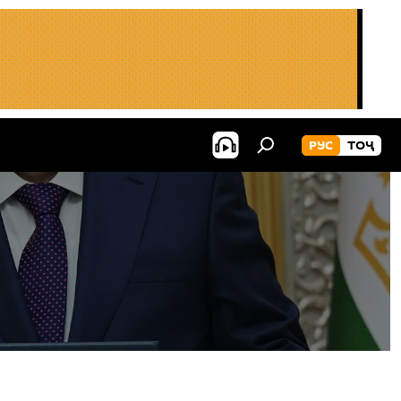
РУС
ТОҶ