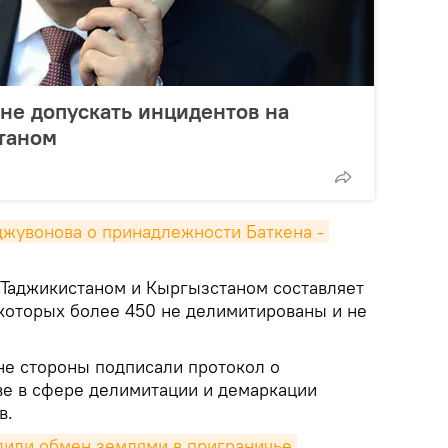
не допускать инцидентов на
таном
жувонова о принадлежности Баткена - 
Таджикистаном и Кыргызстаном составляет
 которых более 450 не делимитированы и не
не стороны подписали протокол о
е в сфере делимитации и демаркации
в.
дили обмен землями в приграничье