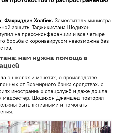
отов противостоять распространению
k, Фахриддин Холбек.
Заместитель министра
льной защиты Таджикистана Шодихон
упил на пресс-конференции и все четыре
что борьба с коронавирусом невозможна без
стов.
тана: нам нужна помощь в
мацией
шла о школах и мечетях, о производстве
ленных от Всемирного банка средствах, о
сиях иностранных спецслужб и даже дошла
х медсестер, Шодихон Джамшед повторял
должны быть активными и помогать
ения.