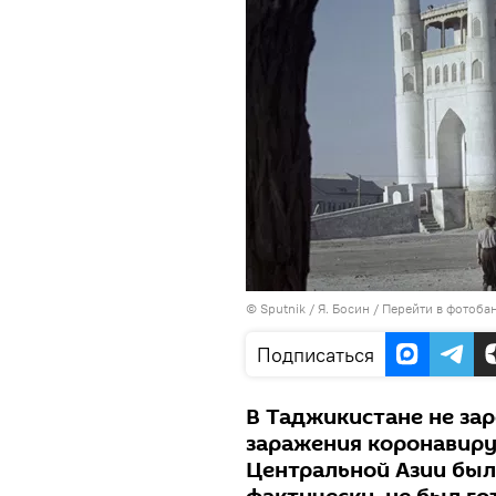
©
Sputnik
/ Я. Босин
/
Перейти в фотоба
Подписаться
В Таджикистане не зар
заражения коронавиру
Центральной Азии была