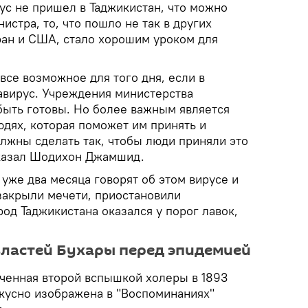
ус не пришел в Таджикистан, что можно
истра, то, что пошло не так в других
Иран и США, стало хорошим уроком для
все возможное для того дня, если в
авирус. Учреждения министерства
ыть готовы. Но более важным является
юдях, которая поможет им принять и
лжны сделать так, чтобы люди приняли это
 сказал Шодихон Джамшид.
уже два месяца говорят об этом вирусе и
 закрыли мечети, приостановили
род Таджикистана оказался у порог лавок,
властей Бухары перед эпидемией
аченная второй вспышкой холеры в 1893
скусно изображена в "Воспоминаниях"