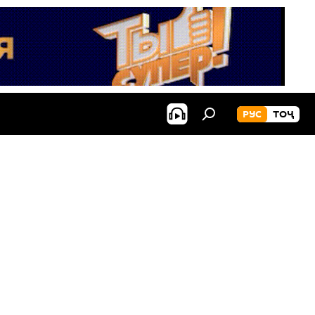
РУС
ТОҶ