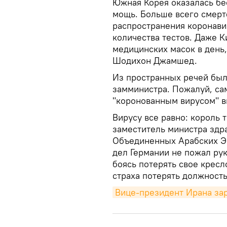
Южная Корея оказалась бе
мощь. Больше всего смерт
распространения коронави
количества тестов. Даже 
медицинских масок в день,
Шодихон Джамшед.
Из пространных речей было
замминистра. Пожалуй, сам
"коронованным вирусом" вы
Вирусу все равно: король 
заместитель министра здр
Объединенных Арабских Э
дел Германии не пожал ру
боясь потерять свое кресл
страха потерять должность
Вице-президент Ирана за