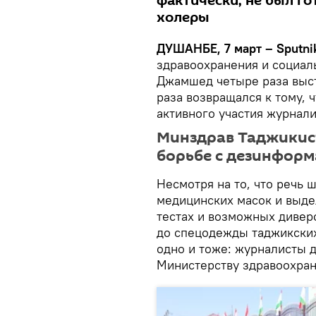
фактически, не был г
холеры
ДУШАНБЕ, 7 март – Sputni
здравоохранения и социа
Джамшед четыре раза выст
раза возвращался к тому, 
активного участия журнали
Минздрав Таджикис
борьбе с дезинфор
Несмотря на то, что речь 
медицинских масок и выде
тестах и возможных дивер
до спецодежды таджикски
одно и тоже: журналисты 
Министерству здравоохран