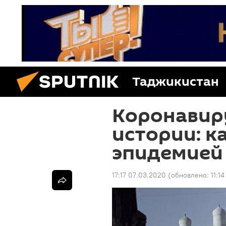
Таджикистан
Коронавиру
истории: к
эпидемией 
17:17 07.03.2020
(обновлено:
11:1