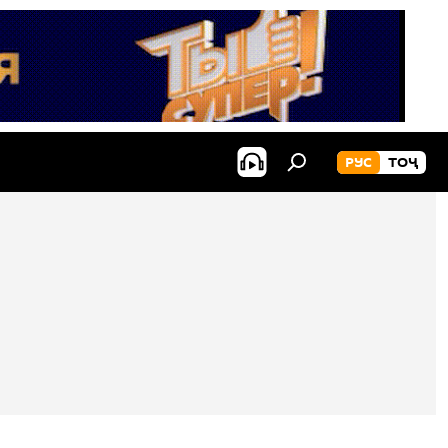
РУС
ТОҶ