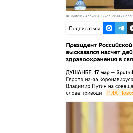
©
Sputnik
/ Алексей Никольский
/
Перей
Подписаться
Президент Российско
высказался насчет де
здравоохранения в св
ДУШАНБЕ, 17 мар — Sputni
Европе из-за коронавируса
Владимир Путин на совеща
слова приводит
РИА Ново