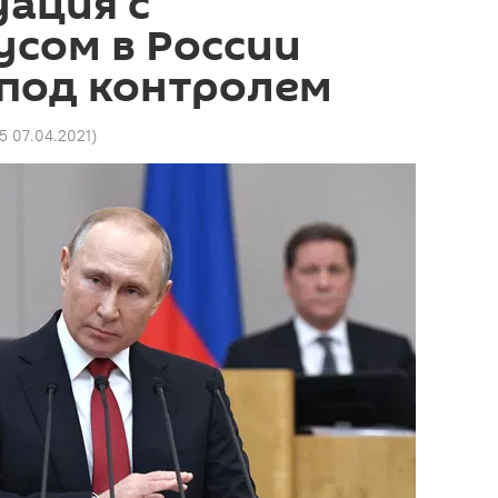
уация с
сом в России
 под контролем
25 07.04.2021
)