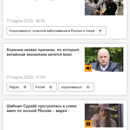
17 марта 2020, 18:10
Коронавирус: опасное заболевание в России и мире
Все новости
Узбекистан
коронавирус
Коренев назвал причины, по которым
китайская экономика катится вниз
17 марта 2020, 17:54
Радио
Китай
коронавирус
Экономика
Шабнам Сурайё прогулялась в стиле
вамп по ночной Москве - видео