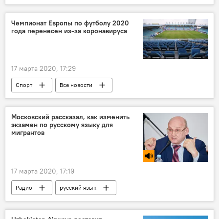
карантин
Чемпионат Европы по футболу 2020
года перенесен из-за коронавируса
17 марта 2020, 17:29
Спорт
Все новости
Коронавирус: опасное заболевание в России и мире
коронавирус
Московский рассказал, как изменить
экзамен по русскому языку для
мигрантов
17 марта 2020, 17:19
Радио
русский язык
Новости мигрантов из Центральной Азии в России
экзамены