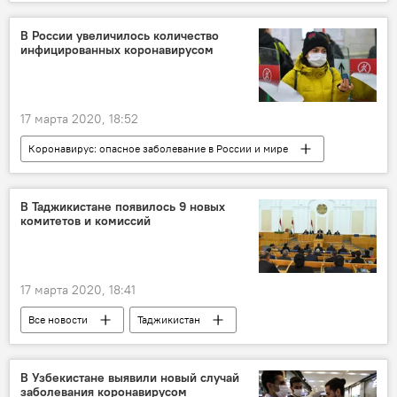
Политика
Эмомали Рахмон
парламент Таджикистана
В России увеличилось количество
инфицированных коронавирусом
17 марта 2020, 18:52
Коронавирус: опасное заболевание в России и мире
Россия
Все новости
коронавирус
В Таджикистане появилось 9 новых
комитетов и комиссий
17 марта 2020, 18:41
Все новости
Таджикистан
Политика
парламент Таджикистана
В Узбекистане выявили новый случай
заболевания коронавирусом