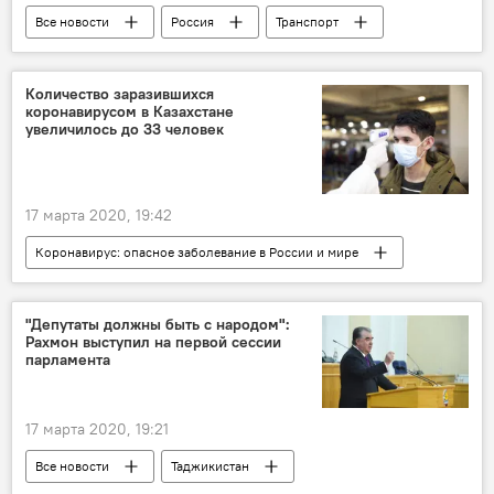
Все новости
Россия
Транспорт
Кыргызстан
поезда
коронавирус
Коронавирус: опасное заболевание в России и мире
Количество заразившихся
коронавирусом в Казахстане
Коронавирус в Таджикистане: последние новости
увеличилось до 33 человек
Таджикистан
17 марта 2020, 19:42
Коронавирус: опасное заболевание в России и мире
Все новости
Казахстан
коронавирус
Центральная Азия
"Депутаты должны быть с народом":
Рахмон выступил на первой сессии
парламента
17 марта 2020, 19:21
Все новости
Таджикистан