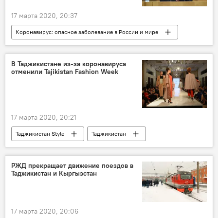
17 марта 2020, 20:37
Коронавирус: опасное заболевание в России и мире
Все новости
Россия
Здравоохранение
Владимир Путин
В Таджикистане из-за коронавируса
отменили Tajikistan Fashion Week
коронавирус
17 марта 2020, 20:21
Таджикистан Style
Таджикистан
Все новости
Коронавирус в Таджикистане: последние новости
РЖД прекращает движение поездов в
Таджикистан и Кыргызстан
17 марта 2020, 20:06