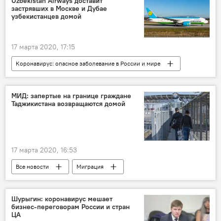
Uzbekistan Airways доставит
застрявших в Москве и Дубае
узбекистанцев домой
17 марта 2020, 17:15
Коронавирус: опасное заболевание в России и мире
Все новости
Москва
Дубай
Узбекистан
МИД: запертые на границе граждане
Таджикистана возвращаются домой
17 марта 2020, 16:53
Все новости
Миграция
Здравоохранение
Узбекистан
коронавирус
Казахстан
граница
Шурыгин: коронавирус мешает
бизнес-переговорам России и стран
Центральная Азия
Россия
ЦА