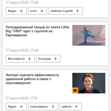
17 марта 2020, 17:49
Видео
клип
Шабнам Сурайё
Истории успешных таджиков
Неподражаемый танцор из клипа Little
Big "UNO" едет с группой на
Евровидение
17 марта 2020, 17:32
Все новости
Культура
Группа Little Big
Евровидение
Евровидение - 2022: все выступления и результаты
Эксперт оценила эффективность
удаленной работы в связи с
коронавирусом
17 марта 2020, 17:31
Радио
коронавирус
работа