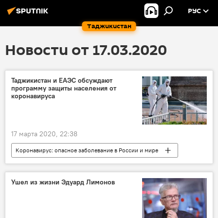
РУС
Таджикистан
Новости от 17.03.2020
Таджикистан и ЕАЭС обсуждают
программу защиты населения от
коронавируса
17 марта 2020, 22:38
Коронавирус: опасное заболевание в России и мире
Таджикистан и ЕАЭС: выгоды и перспективы
Все новости
ЕАЭС
коронавирус
Ушел из жизни Эдуард Лимонов
Коронавирус в Таджикистане: последние новости
Таджикистан