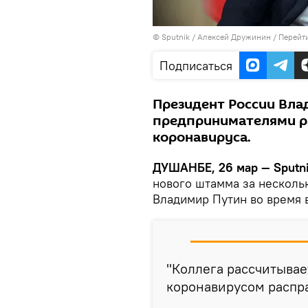
©
Sputnik
/ Алексей Дружинин
/
Перейт
Подписаться
Президент России Вла
предпринимателями рас
коронавируса.
ДУШАНБЕ, 26 мар — Sputni
нового штамма за несколь
Владимир Путин во время 
"Коллега рассчитывает
коронавирусом распра