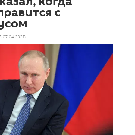
казал, когда
правится с
усом
5 07.04.2021
)