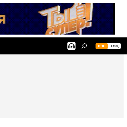
РУС
ТОҶ