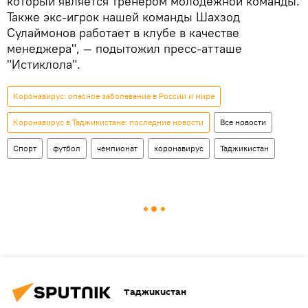
который является тренером молодежной команды.
Также экс-игрок нашей команды Шахзод
Сулаймонов работает в клубе в качестве
менеджера", — подытожил пресс-атташе
"Истиклола".
Коронавирус: опасное заболевание в России и мире
Коронавирус в Таджикистане: последние новости
Все новости
Спорт
футбол
чемпионат
коронавирус
Таджикистан
Таджикистан