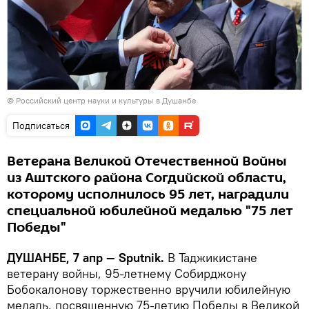
©
Российский центр науки и культуры в Душанбе
Подписаться
Ветерана Великой Отечественной Войны
из Аштского района Согдийской области,
которому исполнилось 95 лет, наградили
специальной юбилейной медалью "75 лет
Победы"
ДУШАНБЕ, 7 апр — Sputnik.
В Таджикистане
ветерану войны, 95-летнему Собирджону
Бобокалонову торжественно вручили юбилейную
медаль, посвященную 75-летию Победы в Великой