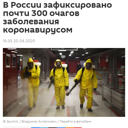
В России зафиксировано
почти 300 очагов
заболевания
коронавирусом
16:33 20.04.2020
©
Sputnik
/ Владимир Астапкович
/
Перейти в фотобанк