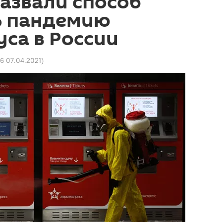
азвали способ
ь пандемию
са в России
26 07.04.2021
)