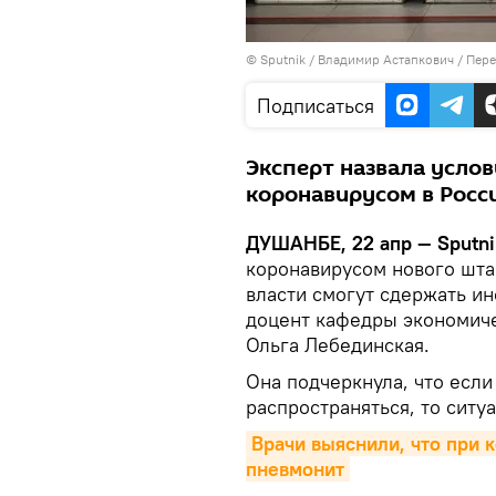
©
Sputnik
/ Владимир Астапкович
/
Пере
Подписаться
Эксперт назвала услов
коронавирусом в Росс
ДУШАНБЕ, 22 апр — Sputni
коронавирусом нового шта
власти смогут сдержать и
доцент кафедры экономиче
Ольга Лебединская.
Она подчеркнула, что если
распространяться, то ситу
Врачи выяснили, что при 
пневмонит