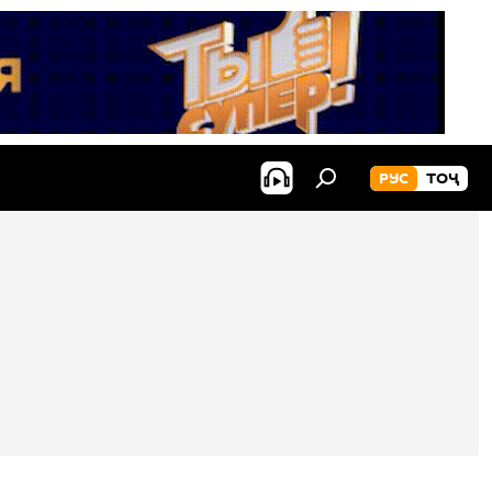
РУС
ТОҶ