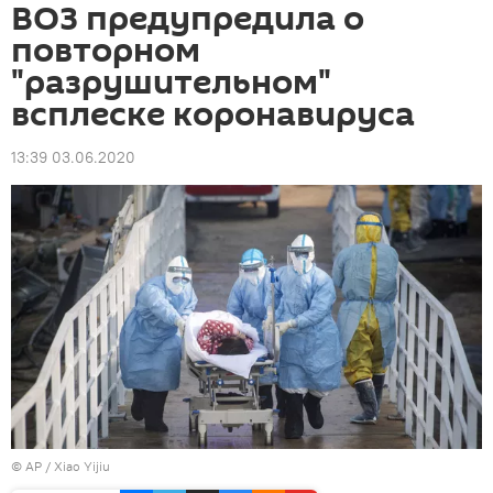
ВОЗ предупредила о
повторном
"разрушительном"
всплеске коронавируса
13:39 03.06.2020
© AP / Xiao Yijiu