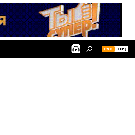
РУС
ТОҶ