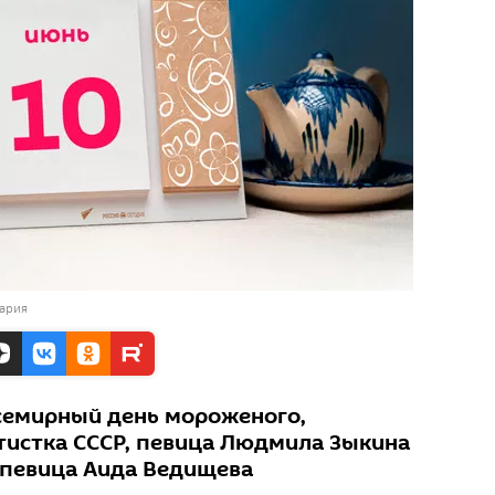
Мария
семирный день мороженого,
тистка СССР, певица Людмила Зыкина
я певица Аида Ведищева