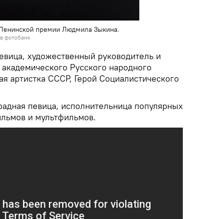
т Ленинской премии Людмила Зыкина.
 в фотобанк
евица, художественный руководитель и
о академического Русского народного
ая артистка СССР, Герой Социалистического
традная певица, исполнительница популярных
ильмов и мультфильмов.