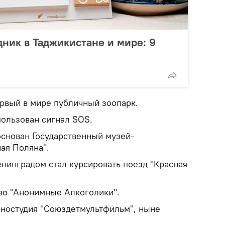
дник в Таджикистане и мире: 9
ервый в мире публичный зоопарк.
пользован сигнал SOS.
 основан Государственный музей-
ная Поляна".
енинградом стал курсировать поезд "Красная
во "Анонимные Алкоголики".
иностудия "Союздетмультфильм", ныне