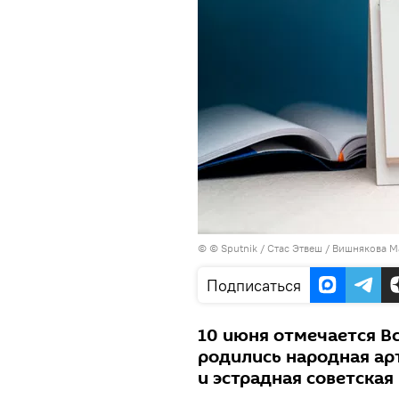
© © Sputnik / Стас Этвеш / Вишнякова 
Подписаться
10 июня отмечается В
родились народная ар
и эстрадная советска