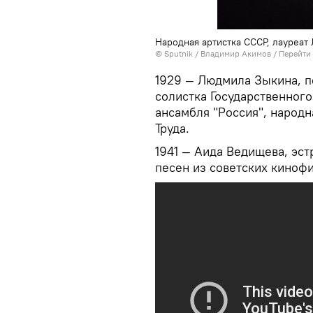
Народная артистка СССР, лауреа
©
Sputnik
/ Владимир Акимов
/
Перейти
1929 — Людмила Зыкина, п
солистка Государственног
ансамбля "Россия", народн
Труда.
1941 — Аида Ведищева, эс
песен из советских киноф