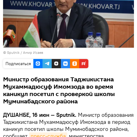
©
Sputnik
/ Амир Исаев
Подписаться
Министр образования Таджикистана
Мухаммадюсуф Имомзода во время
каникул посетил с проверкой школы
Муминабадского района
ДУШАНБЕ, 16 июн — Sputnik.
Министр образования
Таджикистана Мухаммадюсуф Имомзода в период
каникул посетил школы Муминобадского района,
сообщает
пресс-служба
министерства.