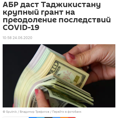
АБР даст Таджикистану
крупный грант на
преодоление последствий
COVID-19
10:58 24.06.2020
©
Sputnik
/ Владимир Трефилов
/
Перейти в фотобанк