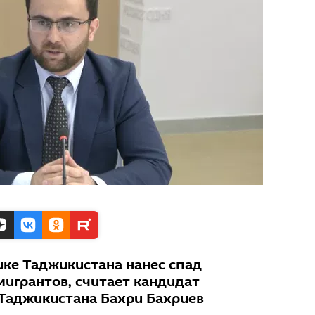
ке Таджикистана нанес спад
игрантов, считает кандидат
 Таджикистана Бахри Бахриев