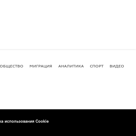
ОБЩЕСТВО
МИГРАЦИЯ
АНАЛИТИКА
СПОРТ
ВИДЕО
И
ка использования Cookie