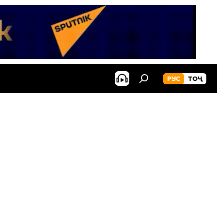
РУС
ТОҶ