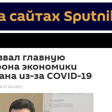
звал главную
рона экономики
на из-за COVID-19
34 07.04.2021
)