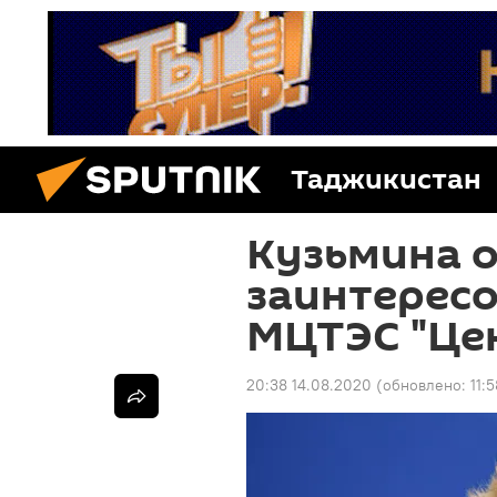
Таджикистан
Кузьмина о
заинтересо
МЦТЭС "Цен
20:38 14.08.2020
(обновлено:
11: