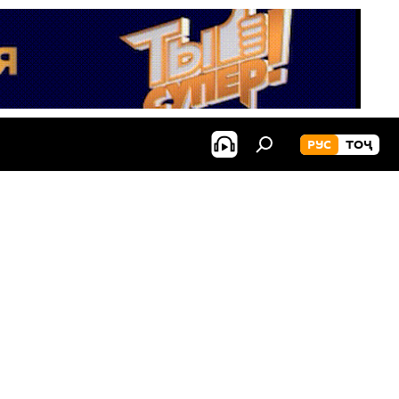
РУС
ТОҶ