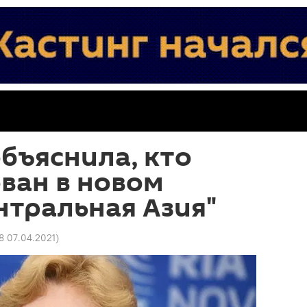
бъяснила, кто
ван в новом
тральная Азия"
58 07.04.2021
)