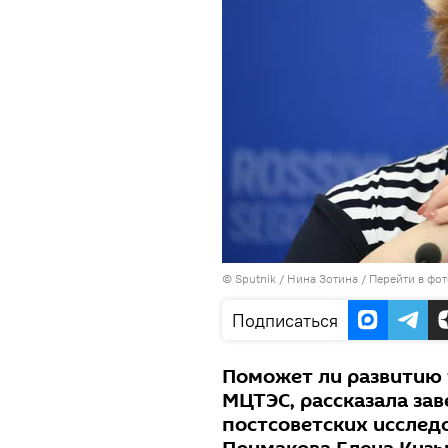
©
Sputnik
/ Нина Зотина
/
Перейти в фо
Подписаться
Поможет ли развитию 
МЦТЭС, рассказала за
постсоветских исслед