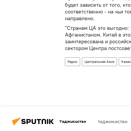
будет зависеть от того, кт
соответственно - на чьи т
направлено.
"Странам ЦА это выгодно: 
Афганистаном. Китай в это
заинтересована и российск
сектором Центра постсов
Радио
Центральная Азия
Казах
Таджикистан
ТАДЖИКИСТАН