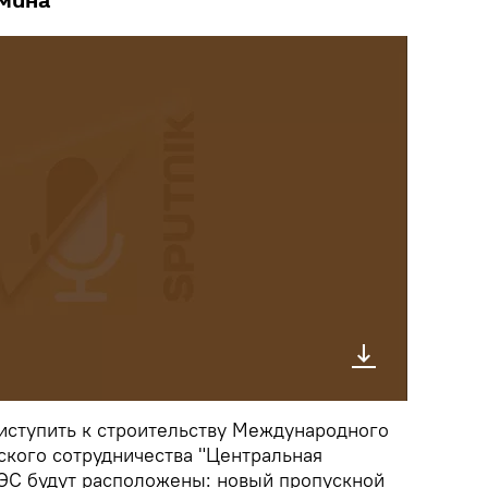
ьмина
иступить к строительству Международного
ского сотрудничества "Центральная
ЭС будут расположены: новый пропускной