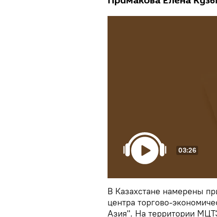
Примакова Елена Куз
03:26
В Казахстане намерены пр
центра торгово-экономиче
Азия". На территории МЦТ