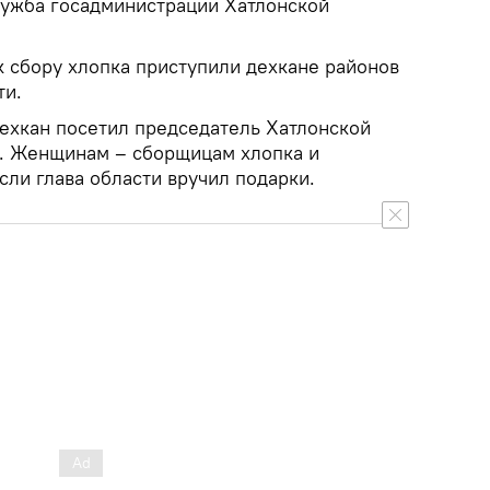
лужба госадминистрации Хатлонской
 к сбору хлопка приступили дехкане районов
ти.
дехкан посетил председатель Хатлонской
а. Женщинам – сборщицам хлопка и
ли глава области вручил подарки.