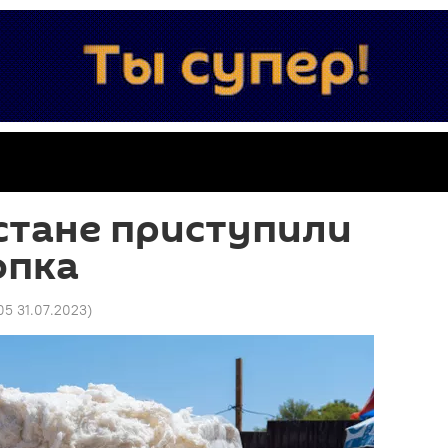
стане приступили
опка
05 31.07.2023
)