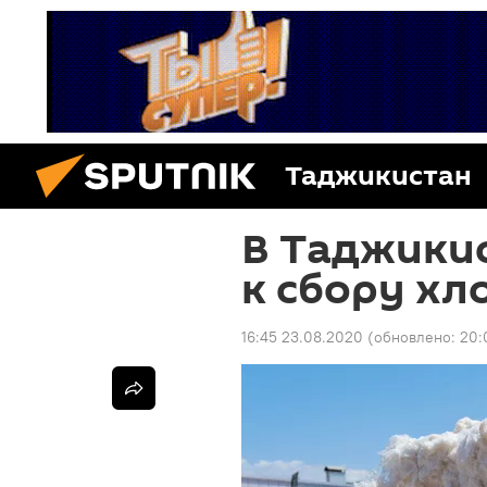
Таджикистан
В Таджики
к сбору хл
16:45 23.08.2020
(обновлено:
20: