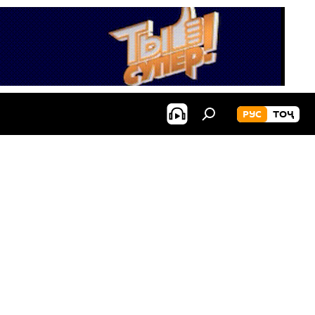
РУС
ТОҶ