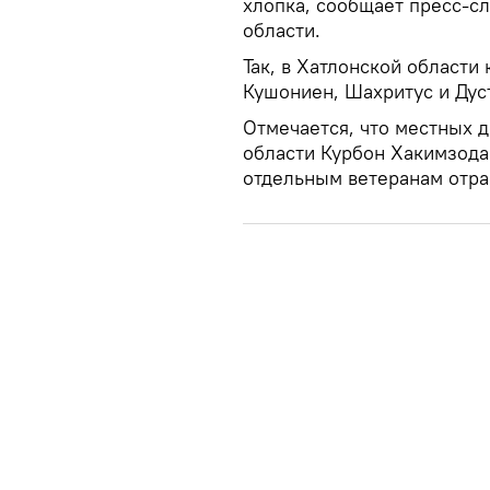
хлопка, сообщает пресс-с
области.
Так, в Хатлонской области
Кушониен, Шахритус и Дус
Отмечается, что местных 
области Курбон Хакимзод
отдельным ветеранам отрас