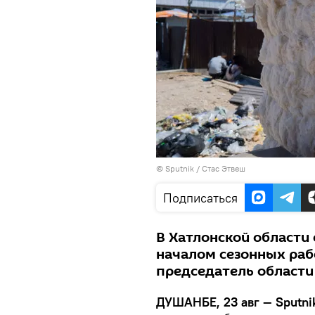
©
Sputnik
/ Стас Этвеш
Подписаться
В Хатлонской области
началом сезонных раб
председатель области
ДУШАНБЕ, 23 авг — Sputni