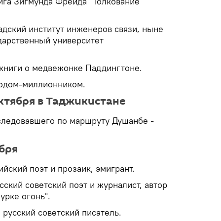
ига Зигмунда Фрейда "Толкование
адский институт инженеров связи, ныне
дарственный университет
 книги о медвежонке Паддингтоне.
родом-миллионником.
ктября в Таджикистане
 следовавшего по маршруту Душанбе -
ября
йский поэт и прозаик, эмигрант.
сский советский поэт и журналист, автор
урке огонь".
 русский советский писатель.