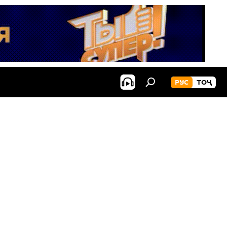
РУС
ТОҶ