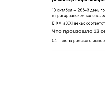
13 октября — 286-й день г
в григорианском календаре
В XX и XXI веках соответс
Что произошло 13 о
54 — жена римского импер