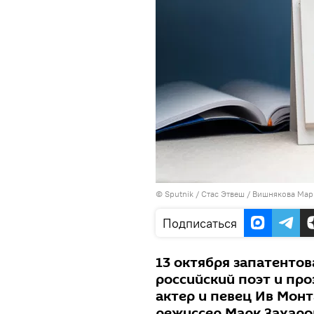
©
Sputnik
/ Стас Этвеш / Вишнякова Мар
Подписаться
13 октября запатенто
российский поэт и пр
актер и певец Ив Монт
режиссер Марк Захаро