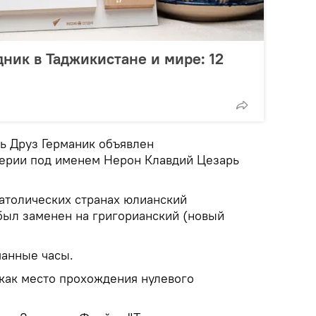
дник в Таджикистане и мире: 12
ь Друз Германик объявлен
ерии под именем Нерон Клавдий Цезарь
католических странах юлианский
 был заменен на григорианский (новый
манные часы.
 как место прохождения нулевого