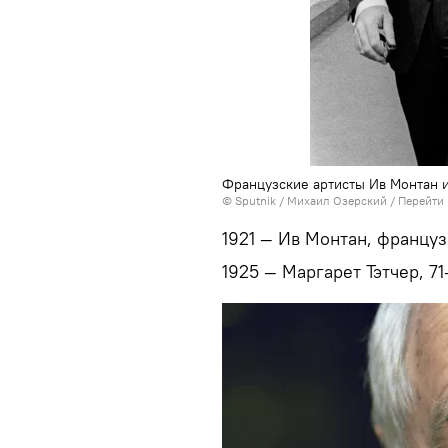
Французские артисты Ив Монтан 
©
Sputnik
/ Михаил Озерский
/
Перейти 
1921 — Ив Монтан, француз
1925 — Маргарет Тэтчер, 7