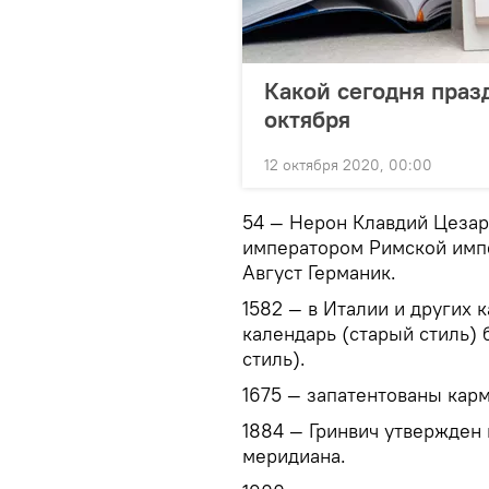
Какой сегодня праз
октября
12 октября 2020, 00:00
54 — Нерон Клавдий Цезар
императором Римской имп
Август Германик.
1582 — в Италии и других 
календарь (старый стиль)
стиль).
1675 — запатентованы кар
1884 — Гринвич утвержден
меридиана.