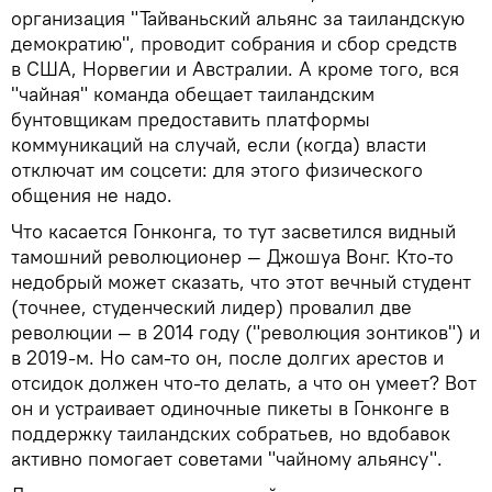
организация "Тайваньский альянс за таиландскую
демократию", проводит собрания и сбор средств
в США, Норвегии и Австралии. А кроме того, вся
"чайная" команда обещает таиландским
бунтовщикам предоставить платформы
коммуникаций на случай, если (когда) власти
отключат им соцсети: для этого физического
общения не надо.
Что касается Гонконга, то тут засветился видный
тамошний революционер — Джошуа Вонг. Кто-то
недобрый может сказать, что этот вечный студент
(точнее, студенческий лидер) провалил две
революции — в 2014 году ("революция зонтиков") и
в 2019-м. Но сам-то он, после долгих арестов и
отсидок должен что-то делать, а что он умеет? Вот
он и устраивает одиночные пикеты в Гонконге в
поддержку таиландских собратьев, но вдобавок
активно помогает советами "чайному альянсу".