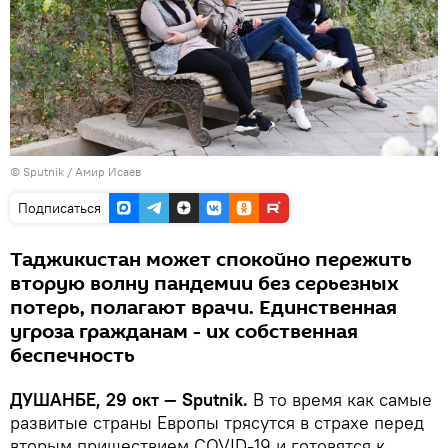
©
Sputnik
/ Амир Исаев
Подписаться
Таджикистан может спокойно пережить
вторую волну пандемии без серьезных
потерь, полагают врачи. Единственная
угроза гражданам - их собственная
беспечность
ДУШАНБЕ, 29 окт — Sputnik.
В то время как самые
развитые страны Европы трясутся в страхе перед
вторым пришествием COVID-19 и готовятся к