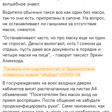
волшебное знают.
Водители обычных такси все как один без масок,
так-то они есть, припрятаны в салоне. На вопрос,
не останавливают ли гаишники за отсутствие
масок, смеются.
"Останавливают часто, но про маску еще ни один
не спросил. Деньги вымогают, хоть 1 сомони да
отдашь, пусть даже все документы в порядке и
четыре маски на лице", - говорит таксист Эркин
Азимзода.
Панацея или шарлатанство: в Таджикистане 
появились новые "убийцы" COVID–19
В госучреждениях на всех входных дверях
кабинетов висят распечатанные на листах А4
объявления: "Посетителям без масок вход на
прием воспрещен. После общения не забудьте
продезинфицировать руки". Сами чиновники, как
правило, маски хоть и носят, но на подбородке, что