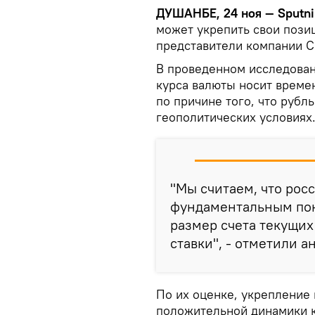
ДУШАНБЕ, 24 ноя — Sputni
может укрепить свои позиц
представители компании Cr
В проведенном исследован
курса валюты носит време
по причине того, что рубл
геополитических условиях
"Мы считаем, что рос
фундаментальным пок
размер счета текущи
ставки", - отметили а
По их оценке, укрепление
положительной динамики к