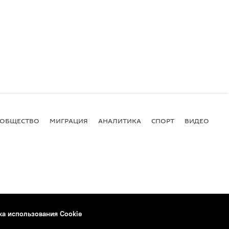
ОБЩЕСТВО
МИГРАЦИЯ
АНАЛИТИКА
СПОРТ
ВИДЕО
И
ка использования Cookie