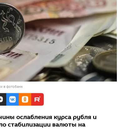
и в фотобанк
чины ослабления курса рубля и
ло стабилизации валюты на