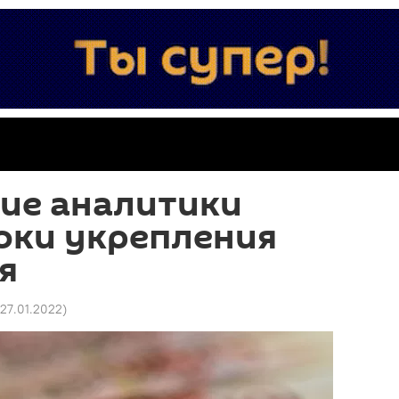
ие аналитики
оки укрепления
я
 27.01.2022
)