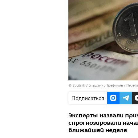
©
Sputnik
/ Владимир Трефилов
/
Перейт
Подписаться
Эксперты назвали при
спрогнозировали нача
ближайшей неделе