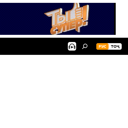
РУС
ТОҶ