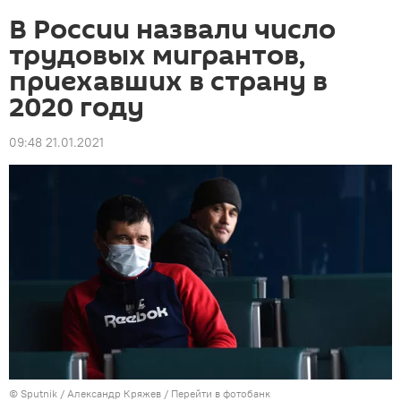
В России назвали число
трудовых мигрантов,
приехавших в страну в
2020 году
09:48 21.01.2021
©
Sputnik
/ Александр Кряжев
/
Перейти в фотобанк