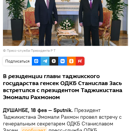
©
Пресс-служба Президента Р Т
Подписаться
В резиденции главы таджикского
государства генсек ОДКБ Станислав Зась
встретился с президентом Таджикистана
Эмомали Рахмоном
ДУШАНБЕ, 18 фев — Sputnik.
Президент
Таджикистана Эмомали Рахмон провел встречу с
генеральным секретарем ОДКБ Станиславом
Засем,
сообщает
пресс-служба ОДКБ.