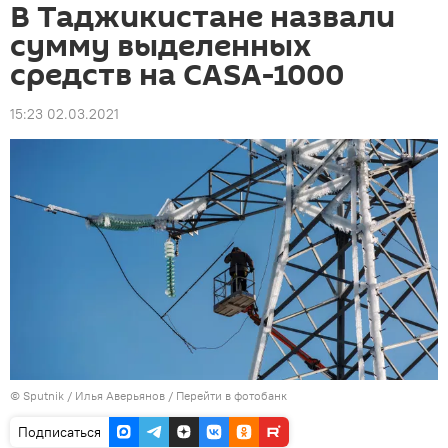
В Таджикистане назвали
сумму выделенных
средств на CASA-1000
15:23 02.03.2021
©
Sputnik
/ Илья Аверьянов
/
Перейти в фотобанк
Подписаться