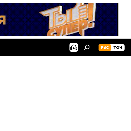
РУС
ТОҶ