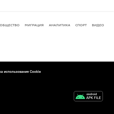
ОБЩЕСТВО
МИГРАЦИЯ
АНАЛИТИКА
СПОРТ
ВИДЕО
И
ка использования Cookie