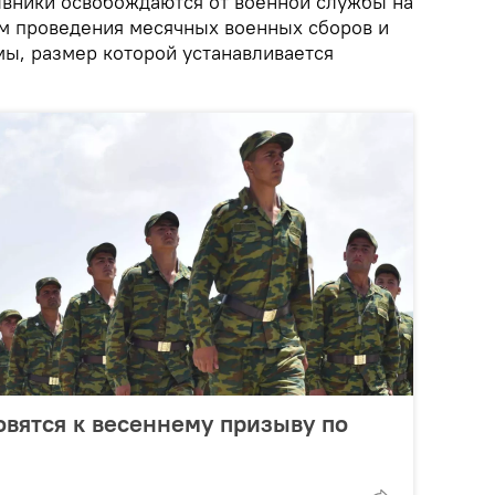
вники освобождаются от военной службы на
м проведения месячных военных сборов и
ы, размер которой устанавливается
овятся к весеннему призыву по