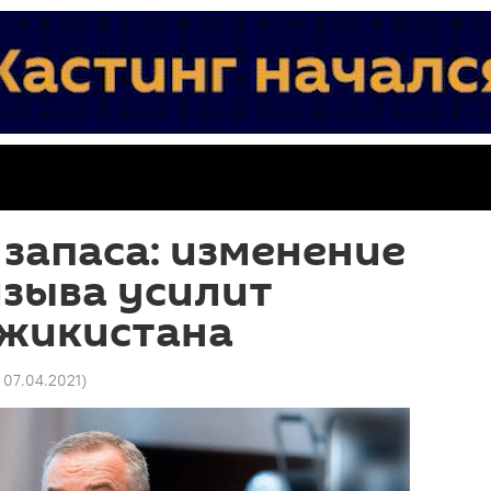
запаса: изменение
изыва усилит
жикистана
 07.04.2021
)