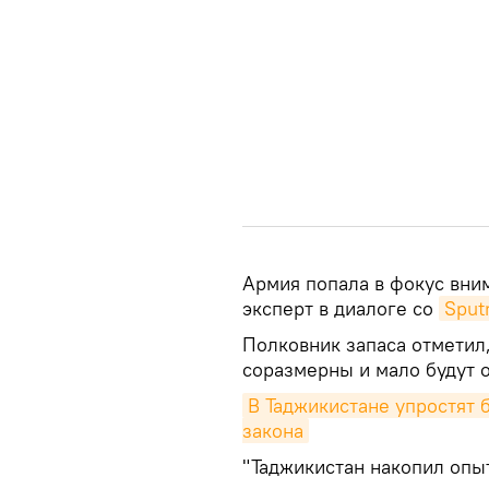
Армия попала в фокус вни
эксперт в диалоге со
Sput
Полковник запаса отметил,
соразмерны и мало будут о
В Таджикистане упростят б
закона
"Таджикистан накопил опыт