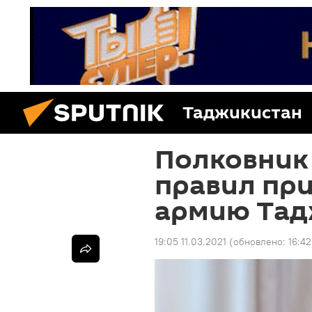
Таджикистан
Полковник 
правил пр
армию Тад
19:05 11.03.2021
(обновлено:
16:42