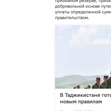
призывном резерве, призы
добровольной основе путе
уплаты определенной сумм
правительством.
В Таджикистане гот
новым правилам