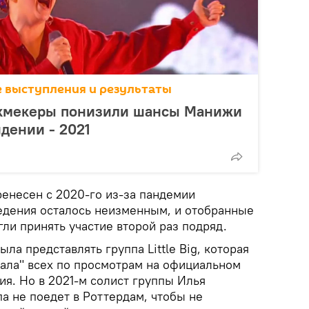
се выступления и результаты
кмекеры понизили шансы Манижи
идении - 2021
енесен с 2020-го из-за пандемии
едения осталось неизменным, и отобранные
ли принять участие второй раз подряд.
ла представлять группа Little Big, которая
ала" всех по просмотрам на официальном
я. Но в 2021-м солист группы Илья
па не поедет в Роттердам, чтобы не