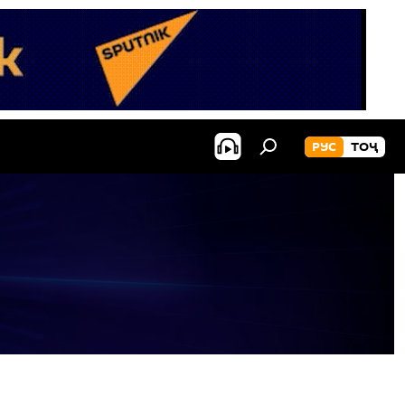
РУС
ТОҶ