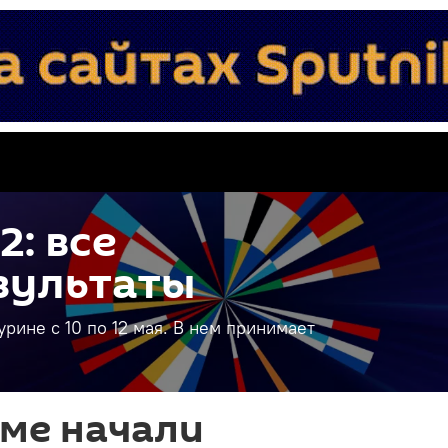
2: все
зультаты
рине с 10 по 12 мая. В нем принимает
аме начали