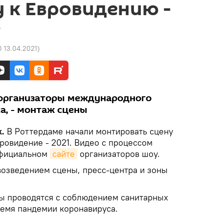
 к Евровидению -
о
0 13.04.2021
)
и организаторы международного
а, - монтаж сцены
k.
В Роттердаме начали монтировать сцену
ровидение - 2021. Видео с процессом
официальном
сайте
организаторов шоу.
озведением сцены, пресс-центра и зоны
ты проводятся с соблюдением санитарных
ремя пандемии коронавируса.