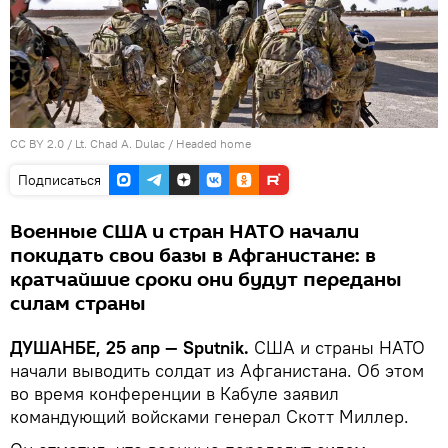
CC BY 2.0
/
Lt. Chad A. Dulac
/
Headed home
Подписаться
Военные США и стран НАТО начали
покидать свои базы в Афганистане: в
кратчайшие сроки они будут переданы
силам страны
ДУШАНБЕ, 25 апр — Sputnik.
США и страны НАТО
начали выводить солдат из Афганистана. Об этом
во время конференции в Кабуле заявил
командующий войсками генерал Скотт Миллер.