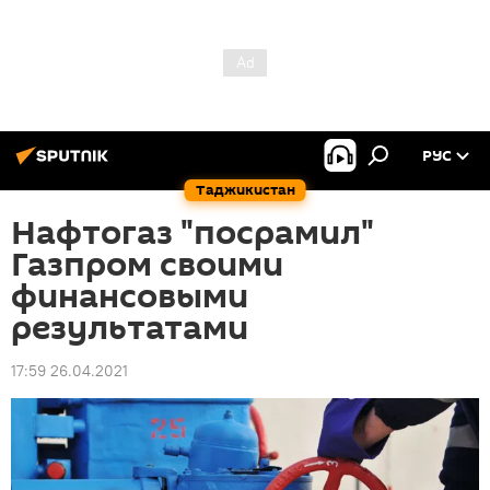
РУС
Таджикистан
Нафтогаз "посрамил"
Газпром своими
финансовыми
результатами
17:59 26.04.2021