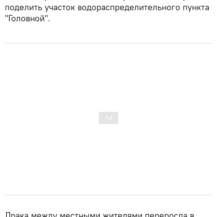
поделить участок водораспределительного пункта
"Головной".
Драка между местными жителями переросла в