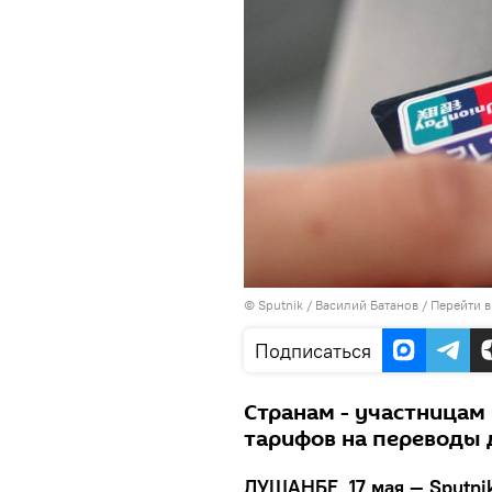
©
Sputnik
/ Василий Батанов
/
Перейти в
Подписаться
Странам - участницам
тарифов на переводы д
ДУШАНБЕ, 17 мая — Sputni