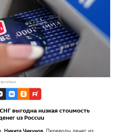
 фотобанк
 СНГ выгодна низкая стоимость
енег из России
k, Никита Чикунов.
Переводы денег из