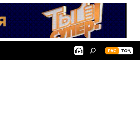
РУС
ТОҶ