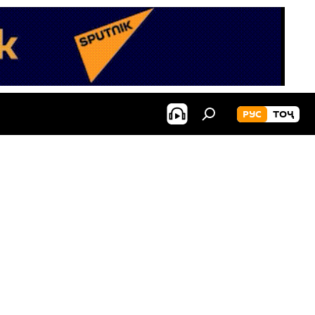
РУС
ТОҶ