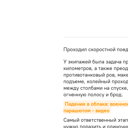
Проходил скоростной поед
У экипажей была задача п
километров, а также прео
противотанковый ров, маке
подъеме, колейный проход
между столбами на спуске,
огненную полосу и брод.
Падение в облака: военно
парашютом - видео
Самый ответственный этап
нужно поразить и одиночн