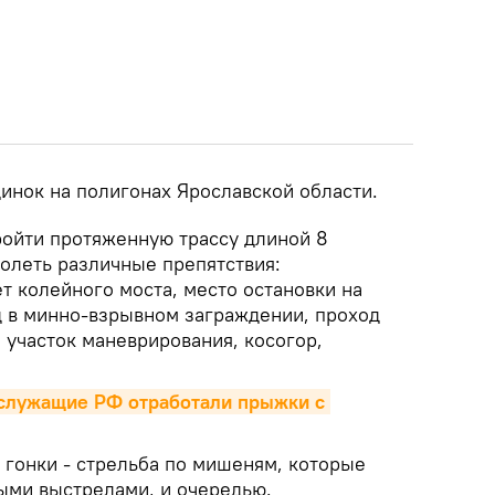
инок на полигонах Ярославской области.
ройти протяженную трассу длиной 8
долеть различные препятствия:
т колейного моста, место остановки на
 в минно-взрывном заграждении, проход
 участок маневрирования, косогор,
служащие РФ отработали прыжки с 
 гонки - стрельба по мишеням, которые
ыми выстрелами, и очередью.