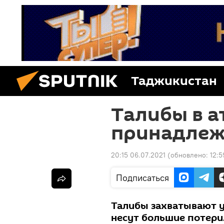
Таджикистан
Талибы в а
принадлеж
20:15 06.07.2021
(обновлено:
12:5
Подписаться
Талибы захватывают у
несут большие потери.