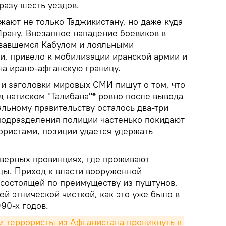
разу шесть уездов.
жают не только Таджикистану, но даже куда
рану. Внезапное нападение боевиков в
овавшемся Кабулом и лояльными
и, привело к мобилизации иранской армии и
на ирано-афганскую границу.
и заголовки мировых СМИ пишут о том, что
д натиском "Талибана"* ровно после вывода
льному правительству осталось два-три
подразделения полиции частенько покидают
ористами, позиции удается удержать
еверных провинциях, где проживают
йцы. Приход к власти вооруженной
 состоящей по преимуществу из пуштунов,
й этнической чисткой, как это уже было в
90-х годов.
и террористы из Афганистана проникнуть в 