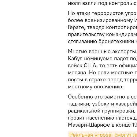
июля взяли под контроль с
Но атаки террористов угро
более военизированному И
Герате, твердо контролир
правительству командирам
стягиванию бронетехники 
Многие военные эксперты 
Кабул неминуемо падет по
войск США, то есть официа
месяца. Но если местные 
посты в страхе перед терр
местному ополчению.
Особенно это заметно в с
таджики, узбеки и хазаре
радикальной группировки,
грозит населению настояще
Мазари-Шарифе в конце 19
Реальная угроза: смогут л