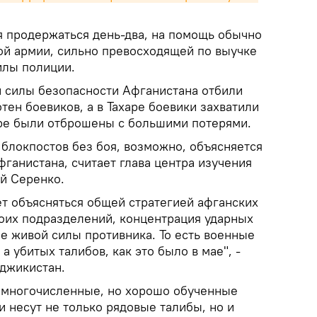
я продержаться день-два, на помощь обычно
ой армии, сильно превосходящей по выучке
илы полиции.
иан силы безопасности Афганистана отбили
тен боевиков, а в Тахаре боевики захватили
оре были отброшены с большими потерями.
 блокпостов без боя, возможно, объясняется
ганистана, считает глава центра изучения
й Серенко.
ет объясняться общей стратегией афганских
воих подразделений, концентрация ударных
е живой силы противника. То есть военные
а убитых талибов, как это было в мае", -
аджикистан.
немногочисленные, но хорошо обученные
 несут не только рядовые талибы, но и