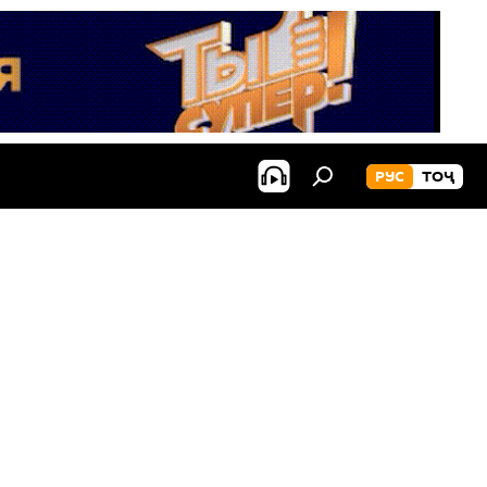
РУС
ТОҶ