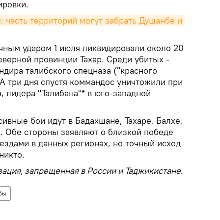
ировки.
 часть территорий могут забрать Душанбе и 
ечным ударом 1 июля ликвидировали около 20
северной провинции Тахар. Среди убитых -
ндира талибского спецназа ("красного
 А три дня спустя коммандос уничтожили при
 лидера "Талибана"* в юго-западной
ивные бои идут в Бадахшане, Тахаре, Балхе,
е. Обе стороны заявляют о близкой победе
ездами в данных регионах, но точный исход
никто.
зация, запрещенная в России и Таджикистане.
бы