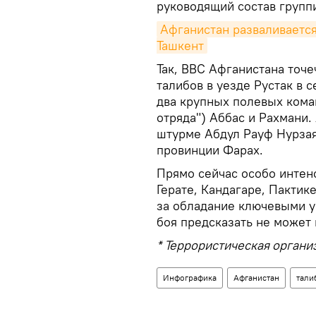
руководящий состав групп
Афганистан разваливается:
Ташкент
Так, ВВС Афганистана точ
талибов в уезде Рустак в 
два крупных полевых кома
отряда") Аббас и Рахмани.
штурме Абдул Рауф Нурзая,
провинции Фарах.
Прямо сейчас особо интенс
Герате, Кандагаре, Пактик
за обладание ключевыми у
боя предсказать не может 
* Террористическая органи
Инфографика
Афганистан
тали