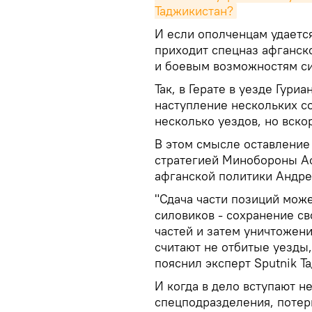
Таджикистан?
И если ополченцам удаетс
приходит спецназ афганск
и боевым возможностям с
Так, в Герате в уезде Гур
наступление нескольких со
несколько уездов, но вск
В этом смысле оставление
стратегией Минобороны Аф
афганской политики Андре
"Сдача части позиций мож
силовиков - сохранение с
частей и затем уничтожени
считают не отбитые уезды, 
пояснил эксперт Sputnik Т
И когда в дело вступают 
спецподразделения, потери