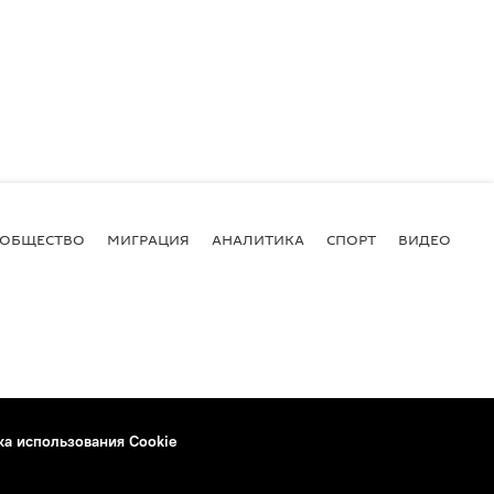
ОБЩЕСТВО
МИГРАЦИЯ
АНАЛИТИКА
СПОРТ
ВИДЕО
И
ка использования Cookie