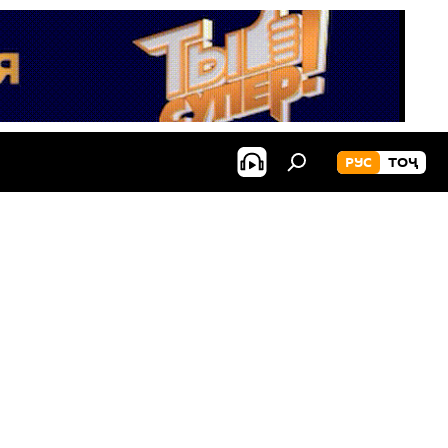
РУС
ТОҶ