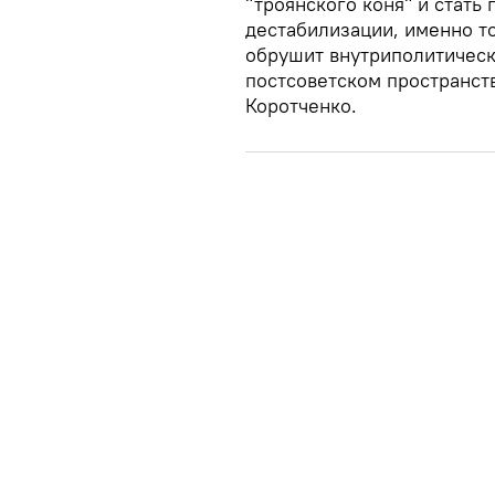
"троянского коня" и стать
дестабилизации, именно то
обрушит внутриполитическ
постсоветском пространст
Коротченко.