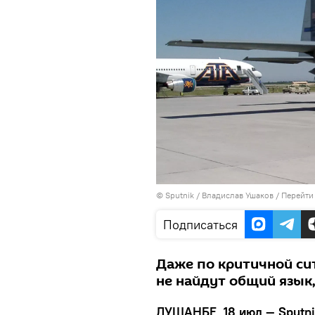
©
Sputnik
/ Владислав Ушаков
/
Перейти
Подписаться
Даже по критичной си
не найдут общий язык,
ДУШАНБЕ, 18 июл — Sputn