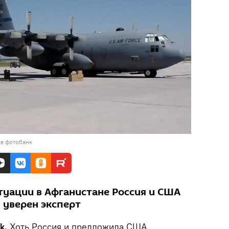
 в фотобанк
туации в Афганистане Россия и США
 уверен эксперт
ik.
Хоть Россия и предложила США