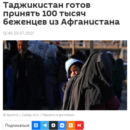
Таджикистан готов
принять 100 тысяч
беженцев из Афганистана
12:43 23.07.2021
©
Sputnik
/ Сайед Али
/
Перейти в фотобанк
Подписаться