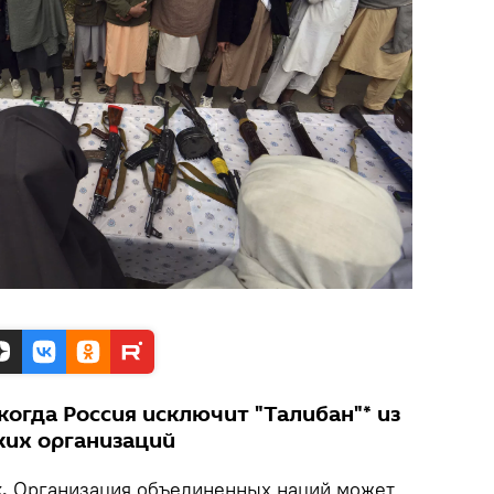
когда Россия исключит "Талибан"* из
ких организаций
.
Организация объединенных наций может