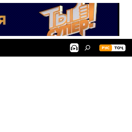
РУС
ТОҶ