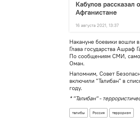
Кабулов рассказал 
Афганистане
16 августа 2021, 13:37
Накануне боевики вошли в
Глава государства Ашраф Г
По сообщениям СМИ, самол
Оман.
Напомним, Совет Безопасн
включили "Талибан" в спис
году.
* "Талибан" - террористич
талибы
Россия
терроризм