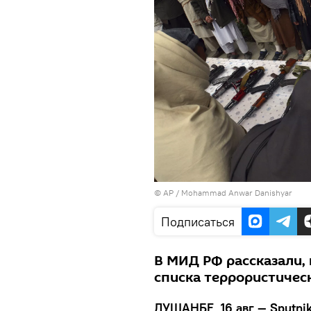
© AP / Mohammad Anwar Danishyar
Подписаться
В МИД РФ рассказали, 
списка террористичес
ДУШАНБЕ, 16 авг — Sputnik