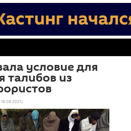
вала условие для
 талибов из
рористов
 18.08.2021
)