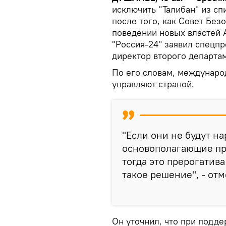
исключить "Талибан" из сп
после того, как Совет Бе
поведении новых властей 
"Россия-24" заявил спецп
директор второго департа
По его словам, междунаро
управляют страной.
"Если они не будут н
основополагающие пр
тогда это прерогатив
такое решение", - отм
Он уточнил, что при подд