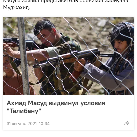
Кабула заявил представитель боевиков Забиулла
Муджахид.
Ахмад Масуд выдвинул условия
"Талибану"
31 августа 2021, 10:34