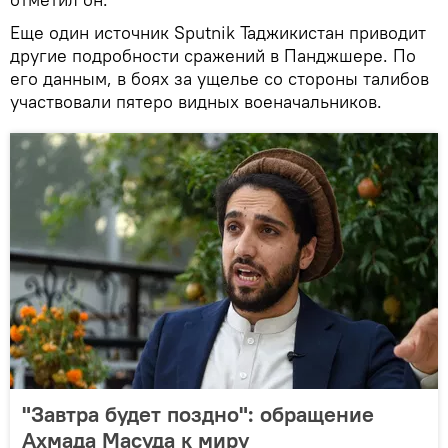
Еще один источник Sputnik Таджикистан приводит
другие подробности сражений в Панджшере. По
его данным, в боях за ущелье со стороны талибов
участвовали пятеро видных военачальников.
"Завтра будет поздно": обращение
Ахмада Масуда к миру