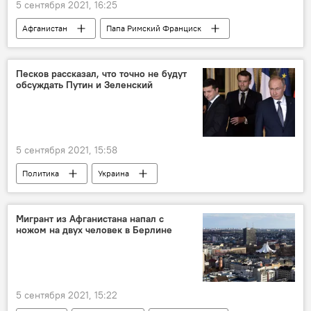
5 сентября 2021, 16:25
Афганистан
Папа Римский Франциск
Религия
Песков рассказал, что точно не будут
обсуждать Путин и Зеленский
5 сентября 2021, 15:58
Политика
Украина
Владимир Путин
Дмитрий Песков
Россия
Владимир Зеленский
Мигрант из Афганистана напал с
ножом на двух человек в Берлине
5 сентября 2021, 15:22