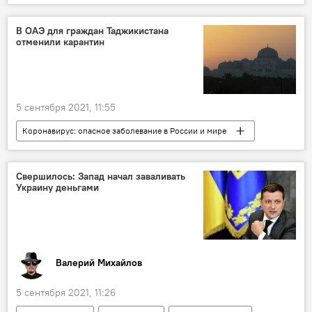
Беларусь
В ОАЭ для граждан Таджикистана
отменили карантин
5 сентября 2021, 11:55
Коронавирус: опасное заболевание в России и мире
Таджикистан
ОАЭ
коронавирус
Мир
Туризм
Свершилось: Запад начал заваливать
Украину деньгами
Валерий Михайлов
5 сентября 2021, 11:26