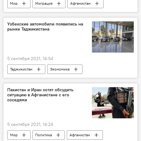
Мир
Миграция
Афганистан
Германия
Узбекские автомобили появились на
рынке Таджикистана
5 сентября 2021, 14:54
Таджикистан
Экономика
Центральная Азия
Узбекистан
Транспорт
Пакистан и Иран хотят обсудить
ситуацию в Афганистане с его
соседями
5 сентября 2021, 14:24
Мир
Политика
Афганистан