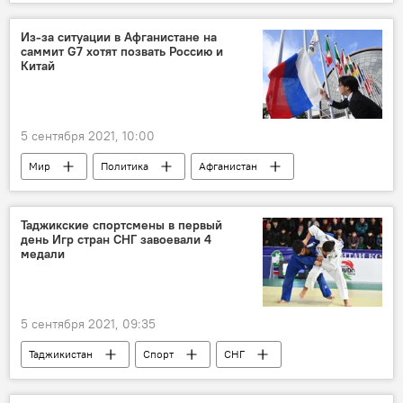
Таджикистан
Здравоохранение
Минздрав Таджикистана
коронавирус
Из-за ситуации в Афганистане на
саммит G7 хотят позвать Россию и
Китай
5 сентября 2021, 10:00
Мир
Политика
Афганистан
Китай
G7
Таджикские спортсмены в первый
день Игр стран СНГ завоевали 4
медали
5 сентября 2021, 09:35
Таджикистан
Спорт
СНГ