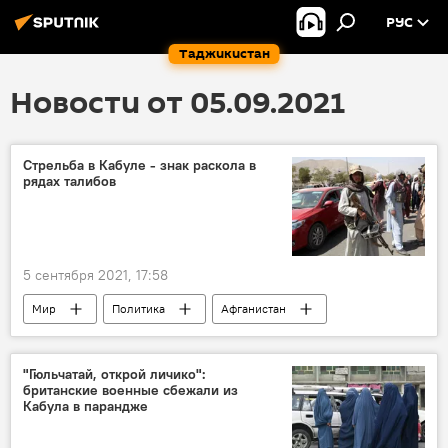
РУС
Таджикистан
Новости от 05.09.2021
Стрельба в Кабуле - знак раскола в
рядах талибов
5 сентября 2021, 17:58
Мир
Политика
Афганистан
талибы
"Гюльчатай, открой личико":
британские военные сбежали из
Кабула в парандже