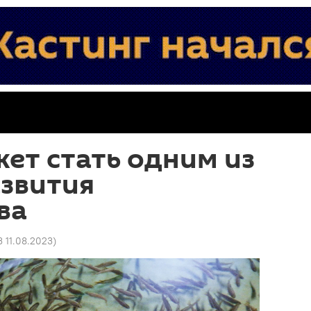
ет стать одним из
азвития
ва
3 11.08.2023
)