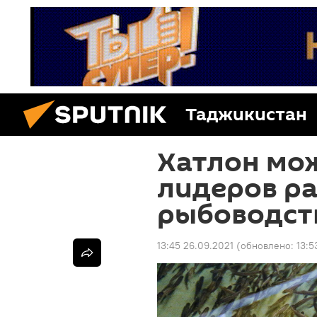
Таджикистан
Хатлон мож
лидеров р
рыбоводст
13:45 26.09.2021
(обновлено:
13:5