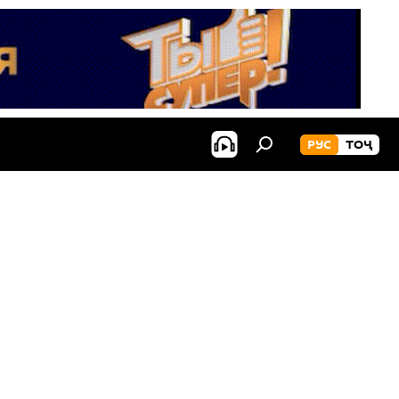
РУС
ТОҶ