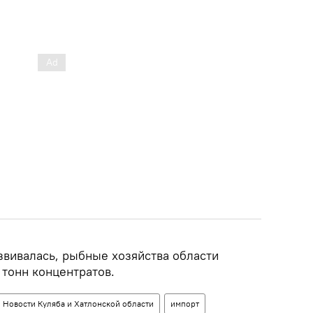
звивалась, рыбные хозяйства области
тонн концентратов.
Новости Куляба и Хатлонской области
импорт