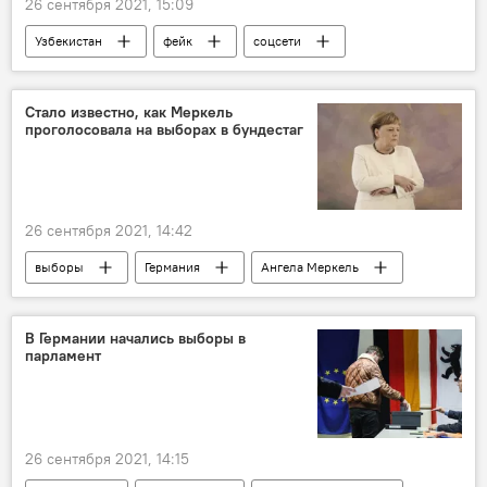
26 сентября 2021, 15:09
Узбекистан
фейк
соцсети
Стало известно, как Меркель
проголосовала на выборах в бундестаг
26 сентября 2021, 14:42
выборы
Германия
Ангела Меркель
ФРГ
почта
Политика
парламент
В Германии начались выборы в
парламент
26 сентября 2021, 14:15