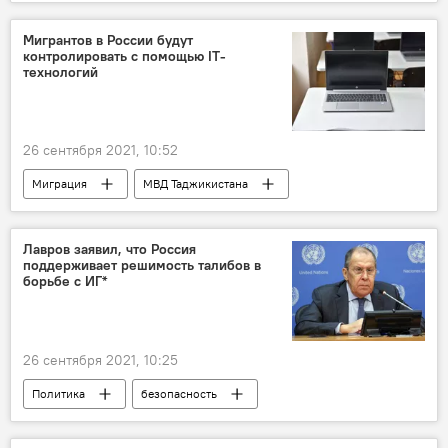
Ахмад Шах Масуд
Панджшер
Мигрантов в России будут
контролировать с помощью IT-
технологий
26 сентября 2021, 10:52
Миграция
МВД Таджикистана
технологии
Россия
Новости мигрантов из Центральной Азии в России
Лавров заявил, что Россия
поддерживает решимость талибов в
борьбе с ИГ*
26 сентября 2021, 10:25
Политика
безопасность
Афганистан
Сергей Лавров