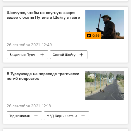
Истории успешных таджиков
Шепчутся, чтобы не спугнуть зверя:
видео с охоты Путина и Шойгу в тайге
0:49
26 сентября 2021, 12:49
Владимир Путин
Сергей Шойгу
Сибирь
Видео
Россия
В Турсунзаде на переходе трагически
погиб подросток
26 сентября 2021, 12:18
Таджикистан
МВД Таджикистана
Турсунзаде
ДТП и аварии