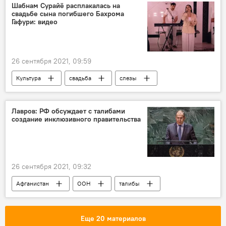
МИД РФ
ИГИЛ
ООН
Шабнам Сурайё расплакалась на
свадьбе сына погибшего Бахрома
терроризм
талибы
Россия
Гафури: видео
26 сентября 2021, 09:59
Культура
свадьба
слезы
Шабнам Сурайё
Знаменитости
Лавров: РФ обсуждает с талибами
создание инклюзивного правительства
26 сентября 2021, 09:32
Афганистан
ООН
талибы
Россия
урегулирование
МИД РФ
Правительство России
Еще 20 материалов