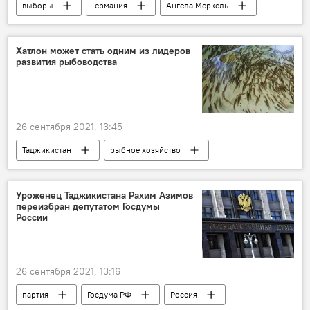
выборы
Германия
Ангела Меркель
ФРГ
Хатлон может стать одним из лидеров
развития рыбоводства
26 сентября 2021, 13:45
Таджикистан
рыбное хозяйство
Новости Куляба и Хатлонской области
импорт
Уроженец Таджикистана Рахим Азимов
переизбран депутатом Госдумы
России
26 сентября 2021, 13:16
партия
Госдума РФ
Россия