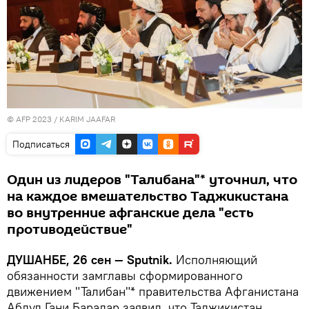
© AFP 2023 / KARIM JAAFAR
Подписаться
Один из лидеров "Талибана"* уточнил, что
на каждое вмешательство Таджикистана
во внутренние афганские дела "есть
противодействие"
ДУШАНБЕ, 26 сен — Sputnik.
Исполняющий
обязанности замглавы сформированного
движением "Талибан"* правительства Афганистана
Абдул Гани Барадар заявил, что Таджикистан