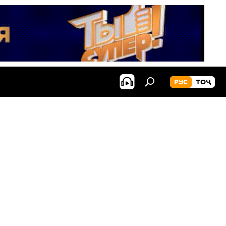
РУС
ТОҶ