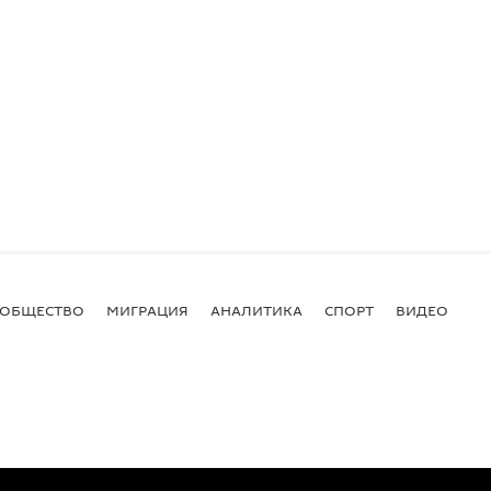
ОБЩЕСТВО
МИГРАЦИЯ
АНАЛИТИКА
СПОРТ
ВИДЕО
И