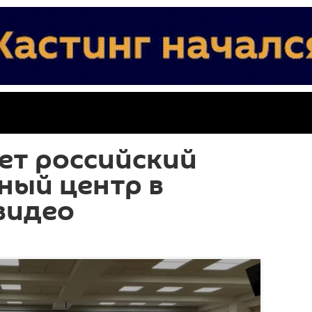
ет российский
ный центр в
видео