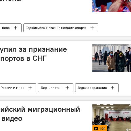
бокс
Таджикистан: свежие новости спорта
упил за признание
портов в СНГ
 России и мире
Таджикистан
Здравоохранение
ссийский миграционный
 видео
1:04