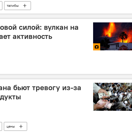
талибы
овой силой: вулкан на
ет активность
на бьют тревогу из-за
одукты
цены