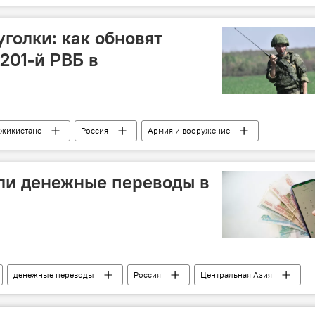
голки: как обновят
201-й РВБ в
джикистане
Россия
Армия и вооружение
ли денежные переводы в
денежные переводы
Россия
Центральная Азия