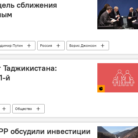
цель сближения
ным
адимир Путин
Россия
Борис Джонсон
 Таджикистана:
1-й
Общество
РР обсудили инвестиции