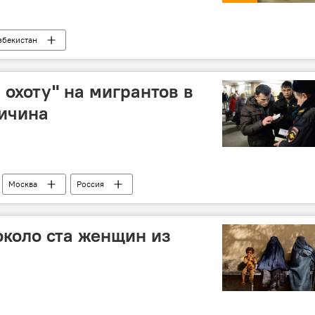
збекистан
 охоту" на мигрантов в
ричина
Москва
Россия
около ста женщин из