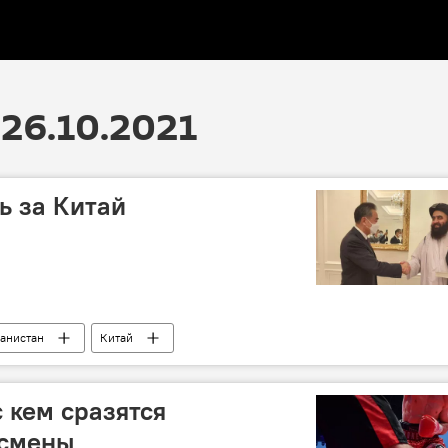
26.10.2021
ь за Китай
анистан
Китай
с кем сразятся
тсмены