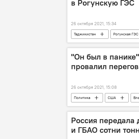
в Рогунскую ГЭС
26 октября 2021, 15:34
Таджикистан
Рогунская ГЭС
"Он был в панике
провалил перего
26 октября 2021, 15:08
Политика
США
Вл
Обзор СМИ
Россия передала 
и ГБАО сотни тон