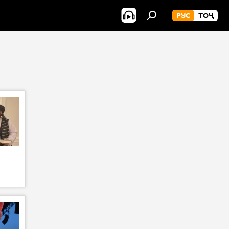
РУС
ТОҶ