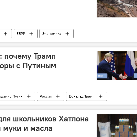
ЕБРР
Экономика
": почему Трамп
воры с Путиным
адимир Путин
Россия
Дональд Трамп
для школьников Хатлона
н муки и масла