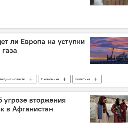
дет ли Европа на уступки
 газа
оследние новости
Экономика
Политика
ый поток"
Мир
Аналитика
б угрозе вторжения
к в Афганистан