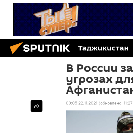
Таджикистан
В России з
угрозах дл
Афганиста
09:05 22.11.2021
(обновлено:
11:27