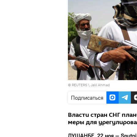
©
REUTERS
\ Jalil Ahmad
Подписаться
Власти стран СНГ пла
меры для урегулирова
ДУШАНБЕ, 22 ноя — Sputni