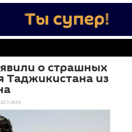
аявили о страшных
я Таджикистана из
на
 22.11.2021
)