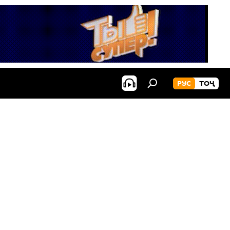
РУС
ТОҶ