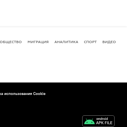
ОБЩЕСТВО
МИГРАЦИЯ
АНАЛИТИКА
СПОРТ
ВИДЕО
И
ка использования Cookie