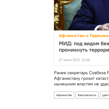
Афганистан и Таджикис
МИД: под видом беж
проникнуть террор
27 июля 2021, 12:49
Ранее секретарь Совбеза 
Афганистану грозит катаст
нынешним властям не удаст
Афганистан
безопасность
Цент