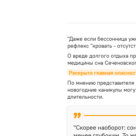
"Даже если бессонница уже
рефлекс "кровать - отсутст
О вреде долгого отдыха п
медицины сна Сеченовског
Раскрыта главная опаснос
По мнению представителя
новогодние каникулы могут
длительности.
"Скорее наоборот: со
менее глубоким. То ж