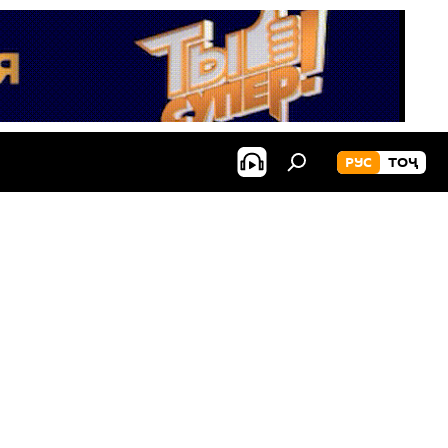
РУС
ТОҶ