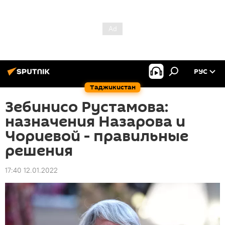
РУС
Таджикистан
Зебинисо Рустамова:
назначения Назарова и
Чориевой - правильные
решения
17:40 12.01.2022