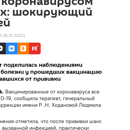
т коронавирусом
ех: шокирующий
ей
0 26.01.2022
)
ст поделилась наблюдениями
я болезни у прошедших вакцинацию
жавшихся от прививки
k.
Вакцинированные от коронавируса все
ID-19, сообщила терапевт, генеральный
ррекции имени Р .Н. Ходановой Людмила
нения отметила, что после прививки шанс
, вызванной инфекцией, практически