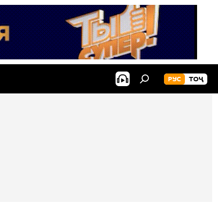
РУС
ТОҶ