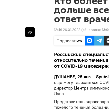
Кто более
дольше вс
ответ врач
12:46 26.01.2022
(обновлено:
13:0
Подписаться
Российский специали
относительно течени
от COVID-19 и воздер
ДУШАНБЕ, 26 янв — Sputni
еще могут заразиться COV
директор Центра иммуноко
Лапа.
Представитель здравоохра
тяжелого течения болезни