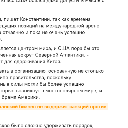
 класс США боялся даже допустить мысль о
, пишет Константини, так как времена
едущих позиций на международной арене,
а отчаянно и пока не очень успешно
.
вляется центром мира, и США пора бы это
ченная вокруг Северной Атлантики, -
 для сдерживания Китая.
вать в организацию, основанную не столько
типе правительства, поскольку
зные силы могли бы более успешно
оторые возникнут в многополярном мире, и
 бремя Америки.
иканский бизнес не выдержит санкций против 
кве было сложно удерживать порядок,