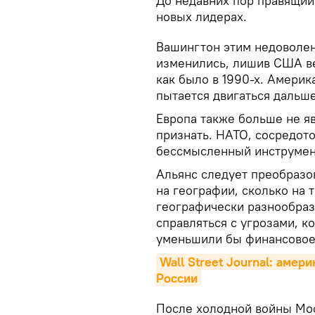
До недавних пор правящий
новых лидерах.
Вашингтон этим недоволен
изменились, лишив США в
как было в 1990-х. Америк
пытается двигаться дальше
Европа также больше не я
признать. НАТО, сосредото
бессмысленный инструмент
Альянс следует преобразо
на географии, сколько на 
географически разнообра
справляться с угрозами, к
уменьшили бы финансовое
Wall Street Journal: амер
России
После холодной войны Мос