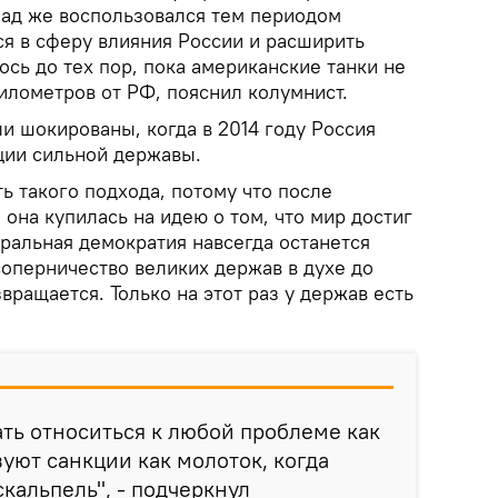
пад же воспользовался тем периодом
ся в сферу влияния России и расширить
сь до тех пор, пока американские танки не
километров от РФ, пояснил колумнист.
и шокированы, когда в 2014 году Россия
иции сильной державы.
ь такого подхода, потому что после
она купилась на идею о том, что мир достиг
еральная демократия навсегда останется
соперничество великих держав в духе до
ращается. Только на этот раз у держав есть
ть относиться к любой проблеме как
зуют санкции как молоток, когда
кальпель", - подчеркнул