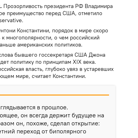
k.
Прозорливость президента РФ Владимира
шое преимущество перед США, отметило
ervative.
нтони Константини, порядок в мире скоро
 к многополярности, о чем российский
раньше американских политиков.
 слова бывшего госсекретаря США Джона
едет политику по принципам XIX века.
ссийская власть, глубоко увяз в устаревших
ющем мире, считает Константини.
глядывается в прошлое.
оящее, он всегда держит будущее на
азом он, похоже, сделал открытие:
етний переход от биполярного