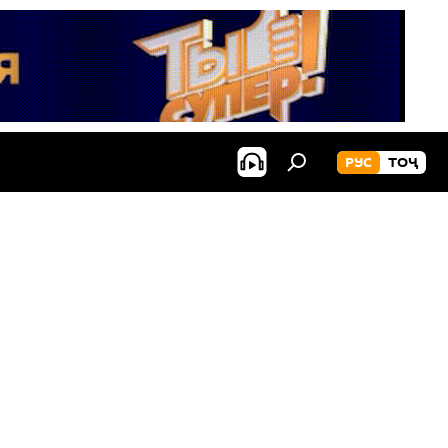
РУС
ТОҶ