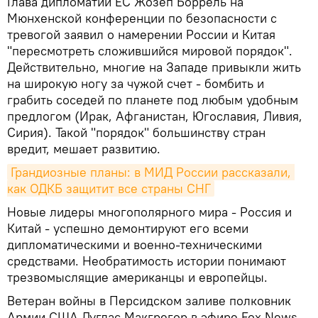
Глава дипломатии ЕС Жозеп Боррель на
Мюнхенской конференции по безопасности с
тревогой заявил о намерении России и Китая
"пересмотреть сложившийся мировой порядок".
Действительно, многие на Западе привыкли жить
на широкую ногу за чужой счет - бомбить и
грабить соседей по планете под любым удобным
предлогом (Ирак, Афганистан, Югославия, Ливия,
Сирия). Такой "порядок" большинству стран
вредит, мешает развитию.
Грандиозные планы: в МИД России рассказали, 
как ОДКБ защитит все страны СНГ
Новые лидеры многополярного мира - Россия и
Китай - успешно демонтируют его всеми
дипломатическими и военно-техническими
средствами. Необратимость истории понимают
трезвомыслящие американцы и европейцы.
Ветеран войны в Персидском заливе полковник
Армии США Дуглас Макгрегор в эфире Fox News